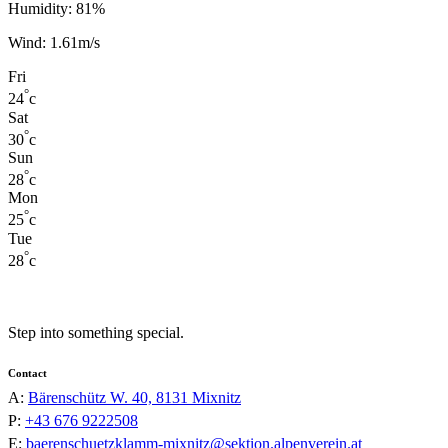
Humidity: 81%
Wind: 1.61m/s
Fri
°
24
c
Sat
°
30
c
Sun
°
28
c
Mon
°
25
c
Tue
°
28
c
Step into something special.
Contact
A:
Bärenschütz W. 40, 8131 Mixnitz
P:
+43 676 9222508
E:
baerenschuetzklamm-mixnitz@sektion.alpenverein.at