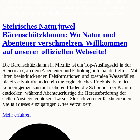
Aufgrund von starkem Regen, Unwetter oder schlechter Witterung
ist die Bärenschützklamm vorübergehend geschlossen – ist dieser
Hinweis nicht sichtbar, ist die Klamm wieder regulär geöffnet.
Steirisches Naturjuwel
Bärenschützklamm: Wo
Natur
und
Abenteuer
verschmelzen. Willkommen
auf unserer
offiziellen
Webseite!
Die Bärenschützklamm in Mixnitz ist ein Top-Ausflugsziel in der
Steiermark, an dem Abenteuer und Erholung aufeinandertreffen. Mit
ihren beeindruckenden Felsformationen und tosenden Wasserfällen
bietet sie Naturfreunden ein unvergleichliches Erlebnis. Familien
können gemeinsam auf sicheren Pfaden die Schönheit der Klamm
entdecken, während Abenteuerlustige die Herausforderung der
steilen Anstiege genießen. Lassen Sie sich von der faszinierenden
Vielfalt dieses einzigartigen Ortes verzaubern.
Mehr erfahren