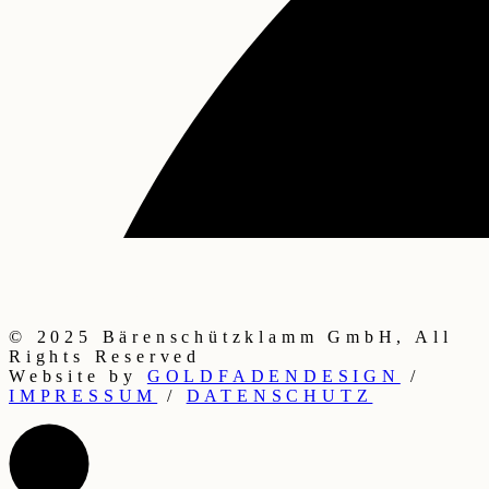
Step into
something
special.
© 2025 Bärenschützklamm GmbH, All
Rights Reserved
Website by
GOLDFADENDESIGN
/
IMPRESSUM
/
DATENSCHUTZ