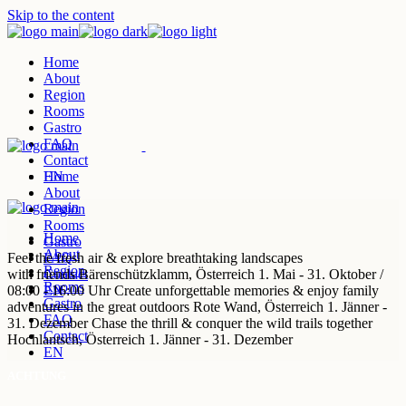
Skip to the content
Home
About
Region
Rooms
Gastro
FAQ
Contact
EN
Home
About
Region
Rooms
Home
Gastro
About
Feel the
FAQ
fresh air & explore
breathtaking landscapes
Region
with friends
Contact
Bärenschützklamm,
Österreich
1. Mai - 31. Oktober /
Rooms
08:00 - 16:00 Uhr
EN
Create unforgettable
memories & enjoy
family
Gastro
adventures in the great outdoors
Rote Wand,
Österreich
1. Jänner -
FAQ
31. Dezember
Chase the
thrill & conquer
the wild trails together
Contact
Hochlantsch,
Österreich
1. Jänner - 31. Dezember
EN
ACHTUNG