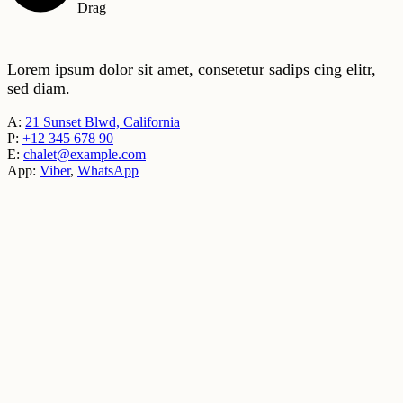
Drag
Lorem ipsum dolor sit amet, consetetur sadips cing elitr,
sed diam.
A:
21 Sunset Blwd, California
P:
+12 345 678 90
E:
chalet@example.com
App:
Viber
,
WhatsApp