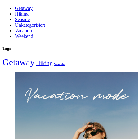
Getaway
Hiking
Seaside
Unkategorisiert
Vacation
Weekend
Tags
Getaway
Hiking
Seaside