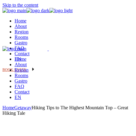
Skip to the content
Home
About
Region
Rooms
Gastro
FAQ
Contact
EN
Home
About
Region
BOOK A STAY
Rooms
Gastro
FAQ
Contact
EN
Home
Getaway
Hiking Tips to The Highest Mountain Top – Great
Hiking Tale